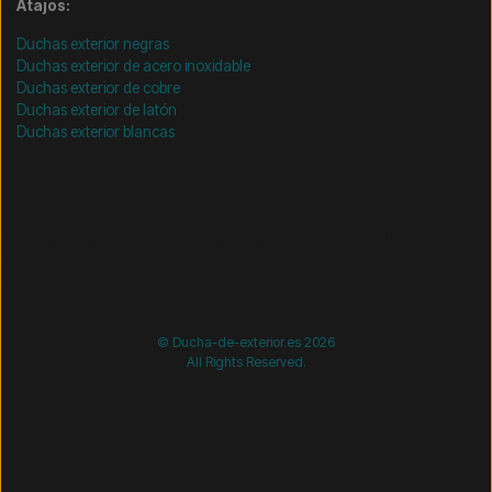
Atajos:
Duchas exterior negras
Duchas exterior de acero inoxidable
Duchas exterior de cobre
Duchas exterior de latón
Duchas exterior blancas
/* =============================== Mobil-filtre-kode -
start =============================== */
/*
=============================== Mobil-filtre-kode - slut
=============================== */
© Ducha-de-exterior.es 2026
All Rights Reserved.