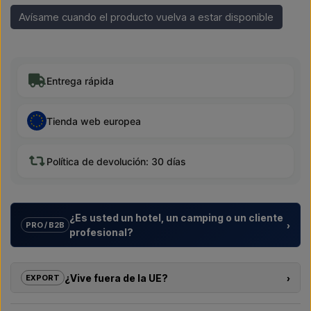
Avísame cuando el producto vuelva a estar disponible
Entrega rápida
Tienda web europea
Política de devolución: 30 días
¿Es usted un hotel, un camping o un cliente
›
PRO / B2B
profesional?
Ayudamos a hoteles, campings, complejos vacacionales y
promotores inmobiliarios con
soluciones a medida
para
¿Vive fuera de la UE?
›
EXPORT
duchas exteriores – desde la elección del modelo hasta la
instalación adecuada.
Si le interesa comprar uno de los productos de esta tienda y