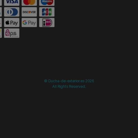
start =============================== */
/* ==============
© Ducha-de-exterior.es 2026
All Rights Reserved.