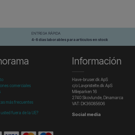
ENTREGA RÁPIDA
4-6 días laborables para artículos en stock
norama
Información
to
Have-bruser.dk ApS
ones comerciales
c/o Lavpristelte.dk ApS
s
Mileparken 16
2740 Skovlunde, Dinamarca
as más frecuentes
VAT: DK36085606
 usted fuera de la UE?
Social media