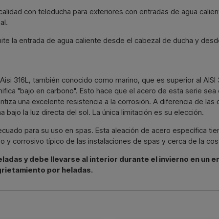
 calidad con teleducha para exteriores con entradas de agua calien
al.
ite la entrada de agua caliente desde el cabezal de ducha y desd
d Aisi 316L, también conocido como marino, que es superior al AISI 
ifica "bajo en carbono". Esto hace que el acero de esta serie sea 
ntiza una excelente resistencia a la corrosión. A diferencia de las
ajo la luz directa del sol. La única limitación es su elección.
decuado para su uso en spas. Esta aleación de acero específica ti
o y corrosivo típico de las instalaciones de spas y cerca de la cos
ladas y debe llevarse al interior durante el invierno en un e
grietamiento por heladas.