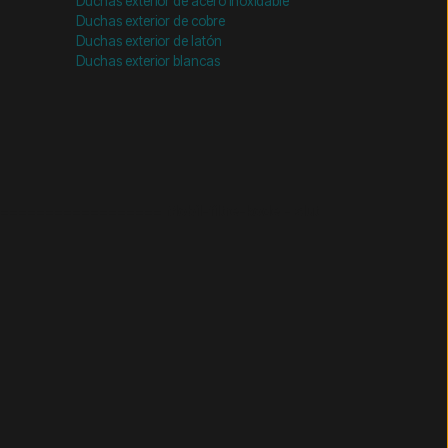
Duchas exterior de acero inoxidable
Duchas exterior de cobre
Duchas exterior de latón
Duchas exterior blancas
================= Mobil-filtre-kode - slut