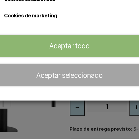
Al comprar 2 uds: € 2.339,99 por
Cookies de marketing
Excelente ducha de exterior fabri
lacada en negro.
Ducha de exterior Sined Chia
Aceptar todo
Ducha con mezclador, teled
accesorios con entrada de ag
Conexiones ocultas en la ba
Aceptar seleccionado
Distribuidor oficial de
−
+
Plazo de entrega previsto:
5-7