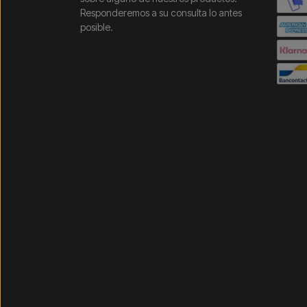
Responderemos a su consulta lo antes
posible.
/* =============================== Mobil-filtre-kode - 
=============================== */