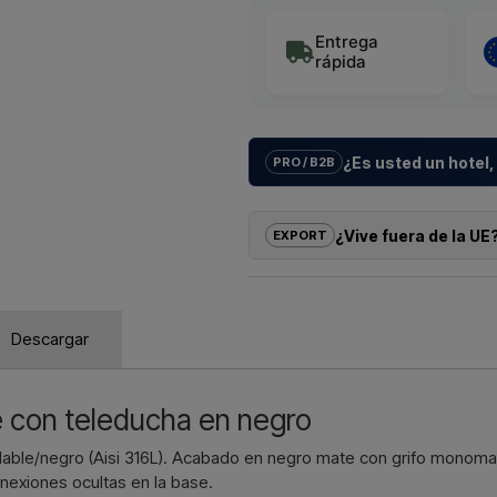
Entrega
rápida
¿Es usted un hotel,
PRO / B2B
Ayudamos a hoteles, campings, co
con
soluciones a medida
para 
¿Vive fuera de la UE
EXPORT
hasta la instalación adecuada.
Si le interesa comprar uno de los 
¿Quiere un
presupuesto para 
puede hacer el pedido directame
Contáctenos – respondemos rápi
contactarnos y recibir un precio
Descargar
aduaneros.
Escríb
Solo tiene que indicar qué artícul
artículo), así como la dirección d
e con teleducha en negro
Contactar p
idable/negro (Aisi 316L). Acabado en negro mate con grifo monom
onexiones ocultas en la base.