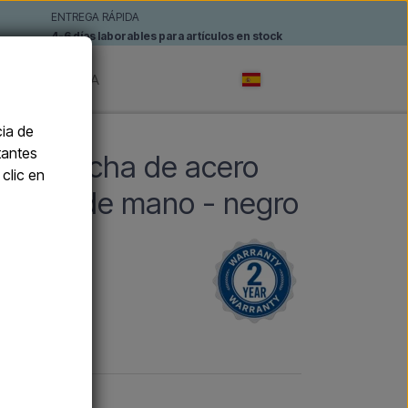
ENTREGA RÁPIDA
4-6 días laborables para artículos en stock
AS
MARCA
cia de
tantes
A - Ducha de acero
clic en
 ducha de mano - negro