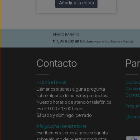
Añadir a la cesta
ENVÍO BARATO
€ 7,95 a España
(Suplemento por envío a Baleares y Canarias)
Contacto
Pa
+45 26 81 95 58
Contac
Llámanos si tienes alguna pregunta
Condici
Cookie
sobre alguno de nuestros productos.
Nuestro horario de atención telefónica
Pregunt
es de 9.00 a 17.00 horas.
Sábado y domingo: cerrado
¿Reside
info@ducha-de-exterior.es
Escríbenos si tienes alguna pregunta
sobre alguno de nuestros productos.