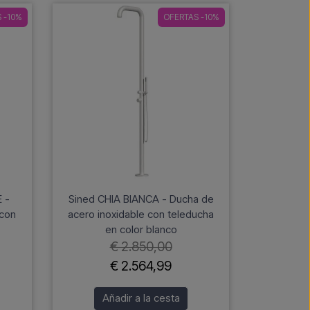
 -10%
OFERTAS -10%
 -
Sined CHIA BIANCA - Ducha de
 con
acero inoxidable con teleducha
en color blanco
€ 2.850,00
€ 2.564,99
Añadir a la cesta