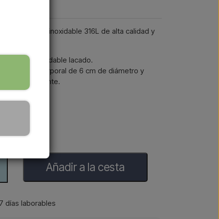
 pieza
cada en acero inoxidable 316L de alta calidad y
 en acero inoxidable lacado.
ucha, ducha corporal de 6 cm de diámetro y
ua fría y caliente.
se
Añadir a la cesta
 días laborables