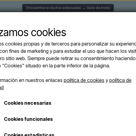
Encuentra la ducha adecuada → Guía de inicio
UCHAS MURALES
DUCHAS SOLARES
DUCHAS EXENT
lizamos cookies
os cookies propias y de terceros para personalizar su experien
ed CHIA NERA - Ducha de acero inoxidable con ducha de mano - negro
 con fines de marketing y para estudiar el uso que hacen los visi
Sined CHIA NER
ro sitio web. Siempre puede retirar su consentimiento haciendo 
OFERTAS -10%
inoxidable con
e "Cookies" situado en la parte inferior de la página.
ormación en nuestros enlaces
política de cookies
y
política de
€ 2.600,00
ad
€ 2.339,99
Cookies necesarias
Se añadirán los gastos de transporte
Número de artículo: DOCCIA-CHIA-NERA
Cookies funcionales
Descuento por volumen
Cookies estadísticas