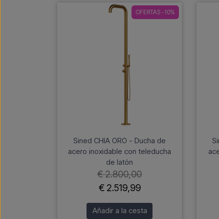
OFERTAS -10%
Sined CHIA ORO - Ducha de
S
acero inoxidable con teleducha
ace
de latón
€ 2.800,00
€ 2.519,99
Añadir a la cesta