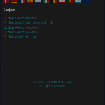
Atajos:
Duchas exterior negras
Duchas exterior de acero inoxidable
Duchas exterior de cobre
Duchas exterior de latón
Duchas exterior blancas
/* =============================== Mobil-filtre-kode -
start =============================== */
/*
=============================== Mobil-filtre-kode - slut
=============================== */
© Ducha-de-exterior.es 2026
All Rights Reserved.