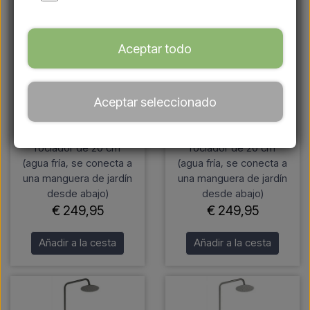
Aceptar todo
Lussero – Ducha
Lussero – Ducha
Aceptar seleccionado
exterior de pared en
exterior de pared en
acero inoxidable 304
acero inoxidable 304
con acabado cobre y
con acabado latón y
rociador de 20 cm
rociador de 20 cm
(agua fría, se conecta a
(agua fría, se conecta a
una manguera de jardín
una manguera de jardín
desde abajo)
desde abajo)
€ 249,95
€ 249,95
Añadir a la cesta
Añadir a la cesta