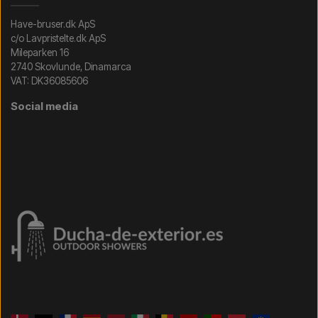
Have-bruser.dk ApS
c/o Lavpristelte.dk ApS
Mileparken 16
2740 Skovlunde, Dinamarca
VAT: DK36085606
Social media