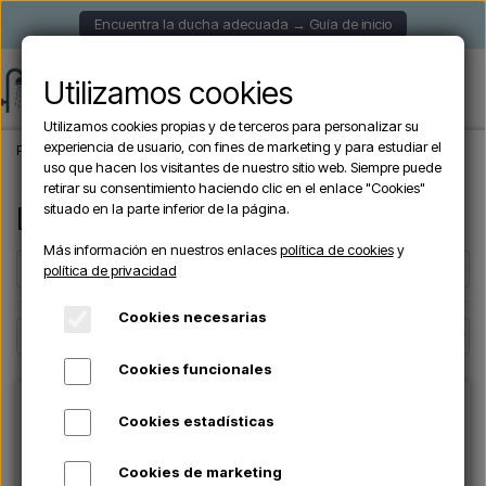
Encuentra la ducha adecuada → Guía de inicio
Utilizamos cookies
Utilizamos cookies propias y de terceros para personalizar su
experiencia de usuario, con fines de marketing y para estudiar el
Página de inicio
Marca
Lussero outdoor showers
uso que hacen los visitantes de nuestro sitio web. Siempre puede
retirar su consentimiento haciendo clic en el enlace "Cookies"
situado en la parte inferior de la página.
Lussero Outdoor Showers
Más información en nuestros enlaces
política de cookies
y
Filters
☰
política de privacidad
Cookies necesarias
Cookies funcionales
Cookies estadísticas
Cookies de marketing