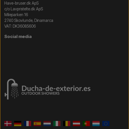
Have-bruser.dk ApS
c/o Lavpristelte.dk ApS
Mileparken 16
2740 Skovlunde, Dinamarca
VAT: DK36085606
Social media