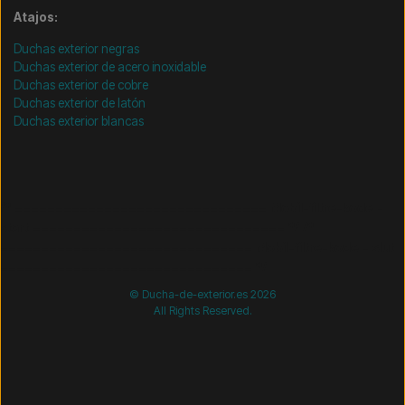
Atajos:
Duchas exterior negras
Duchas exterior de acero inoxidable
Duchas exterior de cobre
Duchas exterior de latón
Duchas exterior blancas
/* =============================== Mobil-filtre-kode -
start =============================== */
/*
=============================== Mobil-filtre-kode - slut
=============================== */
© Ducha-de-exterior.es 2026
All Rights Reserved.