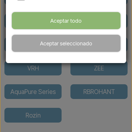
Lussero outdoor
JOHO
Aceptar todo
showers
Aceptar seleccionado
NORDKAP
Sined
VRH
ZEE
AquaPure Series
RBROHANT
Rozin