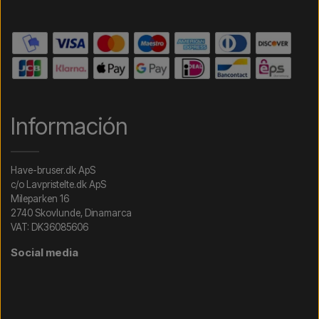
Información
Have-bruser.dk ApS
c/o Lavpristelte.dk ApS
Mileparken 16
2740 Skovlunde, Dinamarca
VAT: DK36085606
Social media