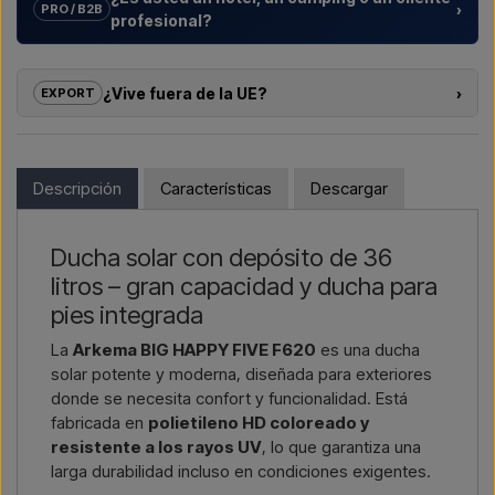
›
PRO / B2B
profesional?
Ayudamos a hoteles, campings, complejos vacacionales y
promotores inmobiliarios con
soluciones a medida
para
¿Vive fuera de la UE?
›
EXPORT
duchas exteriores – desde la elección del modelo hasta la
instalación adecuada.
Si le interesa comprar uno de los productos de esta tienda y
vive fuera de la UE, no puede hacer el pedido directamente
¿Quiere un
presupuesto para un proyecto o una
en el webshop. En su lugar, puede contactarnos y recibir un
Descripción
Características
Descargar
entrega mayor
? Contáctenos – respondemos rápido.
precio con entrega y, si corresponde, documentos
aduaneros.
Escríbenos →
Llámanos →
Ducha solar con depósito de 36
Solo tiene que indicar qué artículo le interesa (número de
litros – gran capacidad y ducha para
artículo o enlace al artículo), así como la dirección de
facturación y de entrega, y recibirá una oferta.
pies integrada
La
Arkema BIG HAPPY FIVE F620
es una ducha
Contactar por email →
Llámenos →
solar potente y moderna, diseñada para exteriores
donde se necesita confort y funcionalidad. Está
fabricada en
polietileno HD coloreado y
resistente a los rayos UV
, lo que garantiza una
larga durabilidad incluso en condiciones exigentes.