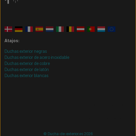
Atajos:
Duchas exterior negras
Duchas exterior de acero inoxidable
Duchas exterior de cobre
Duchas exterior de latón
Duchas exterior blancas
/* =============================== Mobil-filtre-kode -
start =============================== */
/*
=============================== Mobil-filtre-kode - slut
=============================== */
© Ducha-de-exterior.es 2026