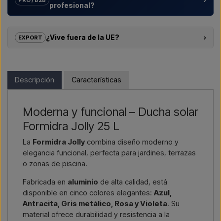
profesional?
Ayudamos a hoteles, campings, complejos vacacionales y
promotores inmobiliarios con
soluciones a medida
para
¿Vive fuera de la UE?
›
EXPORT
duchas exteriores – desde la elección del modelo hasta la
instalación adecuada.
Si le interesa comprar uno de los productos de esta tienda y
vive fuera de la UE, no puede hacer el pedido directamente
¿Quiere un
presupuesto para un proyecto o una
en el webshop. En su lugar, puede contactarnos y recibir un
Descripción
Características
entrega mayor
? Contáctenos – respondemos rápido.
precio con entrega y, si corresponde, documentos
aduaneros.
Escríbenos →
Llámanos →
Moderna y funcional – Ducha solar
Solo tiene que indicar qué artículo le interesa (número de
artículo o enlace al artículo), así como la dirección de
Formidra Jolly 25 L
facturación y de entrega, y recibirá una oferta.
La
Formidra Jolly
combina diseño moderno y
elegancia funcional, perfecta para jardines, terrazas
Contactar por email →
Llámenos →
o zonas de piscina.
Fabricada en
aluminio
de alta calidad, está
disponible en cinco colores elegantes:
Azul,
Antracita, Gris metálico, Rosa y Violeta
. Su
material ofrece durabilidad y resistencia a la