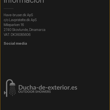
Have-bruser.dk ApS
c/o Lavpristelte.dk ApS
Mileparken 16
2740 Skovlunde, Dinamarca
VAT: DK36085606
Social media