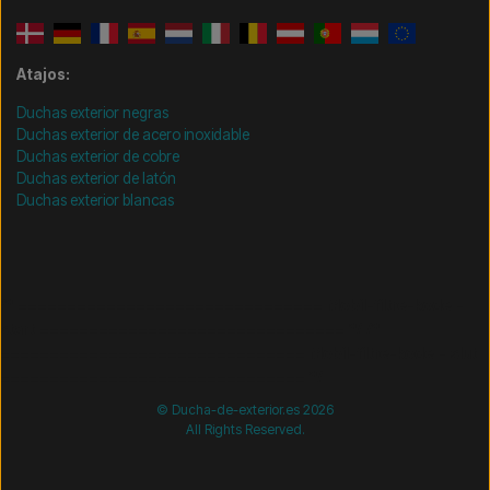
Atajos:
Duchas exterior negras
Duchas exterior de acero inoxidable
Duchas exterior de cobre
Duchas exterior de latón
Duchas exterior blancas
/* =============================== Mobil-filtre-kode -
start =============================== */
/*
=============================== Mobil-filtre-kode - slut
=============================== */
© Ducha-de-exterior.es 2026
All Rights Reserved.