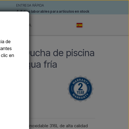
ENTREGA RÁPIDA
4-6 días laborables para artículos en stock
AS
MARCA
cia de
tantes
NOX - Ducha de piscina
clic en
ado - agua fría
cada en acero inoxidable 316L de alta calidad