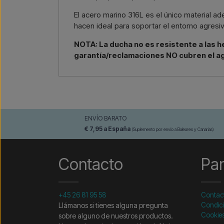
El acero marino 316L es el único material a
hacen ideal para soportar el entorno agresiv
NOTA: La ducha no es resistente a las he
garantía/reclamaciones NO cubren el a
ENVÍO BARATO
€ 7,95 a España
(Suplemento por envío a Baleares y Canarias)
Contacto
Pa
+45 26 81 95 58
Contac
Llámanos si tienes alguna pregunta
Condici
Cookie
sobre alguno de nuestros productos.