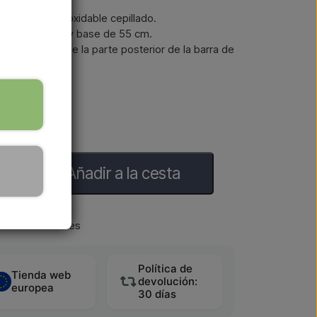
us en acero inoxidable cepillado.
m de diámetro y base de 55 cm.
 de agua desde la parte posterior de la barra de
Añadir a la cesta
 días laborables
Política de
Tienda web
devolución:
europea
30 días