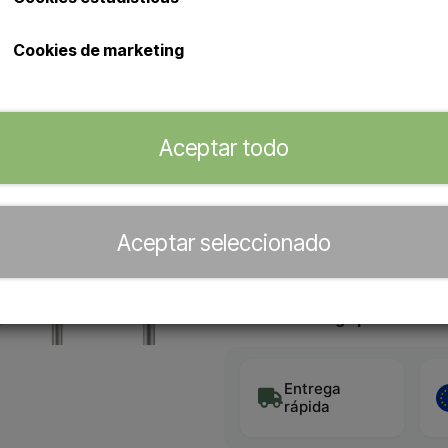
Ducha de exterior Sined Simi
Ducha con rociador de 20 c
Cookies de marketing
Preparada para un suministro
ducha.
Aceptar todo
Distribuidor oficial de
Aceptar seleccionado
−
+
Plazo de entrega previsto:
5-7
Entrega
rápida