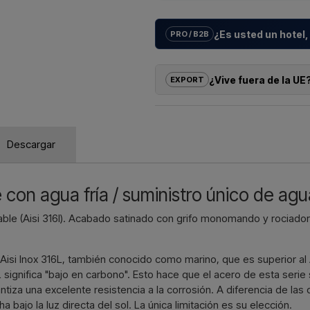
¿Es usted un hotel,
PRO / B2B
Ayudamos a hoteles, campings, co
con
soluciones a medida
para 
¿Vive fuera de la UE
EXPORT
hasta la instalación adecuada.
Si le interesa comprar uno de los 
¿Quiere un
presupuesto para 
puede hacer el pedido directame
Contáctenos – respondemos rápi
contactarnos y recibir un precio
Descargar
aduaneros.
Escríb
Solo tiene que indicar qué artícul
artículo), así como la dirección d
con agua fría / suministro único de agu
Contactar p
dable (Aisi 316l). Acabado satinado con grifo monomando y rociad
d Aisi Inox 316L, también conocido como marino, que es superior al 
 significa "bajo en carbono". Esto hace que el acero de esta serie
ntiza una excelente resistencia a la corrosión. A diferencia de las
bajo la luz directa del sol. La única limitación es su elección.