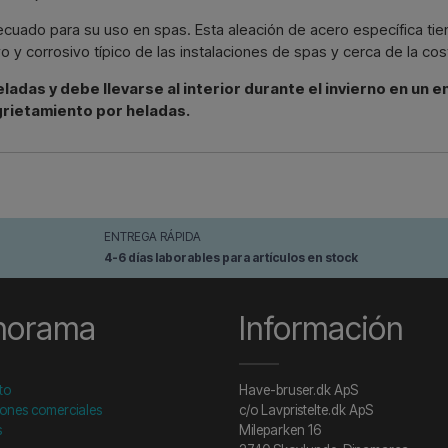
decuado para su uso en spas. Esta aleación de acero específica ti
o y corrosivo típico de las instalaciones de spas y cerca de la cos
ladas y debe llevarse al interior durante el invierno en un e
grietamiento por heladas.
ENTREGA RÁPIDA
4-6 días laborables para artículos en stock
norama
Información
to
Have-bruser.dk ApS
ones comerciales
c/o Lavpristelte.dk ApS
s
Mileparken 16