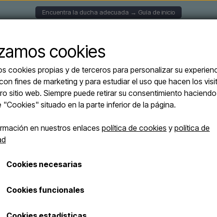
Encuentra la ducha adecuada → Guía de inicio
UCHAS MURALES
DUCHAS SOLARES
DUCHAS EXENT
lizamos cookies
os cookies propias y de terceros para personalizar su experien
ed SIMIUS INOX - Ducha de piscina de acero cepillado - agua fría
 con fines de marketing y para estudiar el uso que hacen los visi
Sined SIMIUS I
ro sitio web. Siempre puede retirar su consentimiento haciendo 
OFERTAS -10%
de acero cepill
e "Cookies" situado en la parte inferior de la página.
ormación en nuestros enlaces
política de cookies
y
política de
€ 1.500,00
ad
€ 1.350,00
Cookies necesarias
Se añadirán los gastos de transporte
Número de artículo: DOCCIA-SIMIUS-INOX
Cookies funcionales
Excelente ducha de exterior fabri
Cookies estadísticas