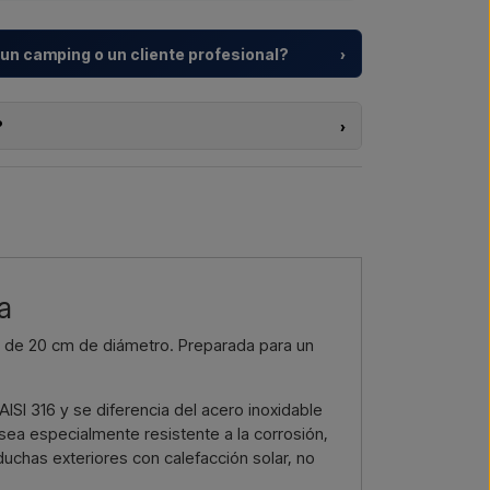
 un camping o un cliente profesional?
›
mplejos vacacionales y promotores inmobiliarios
duchas exteriores – desde la elección del modelo
?
›
productos de esta tienda y vive fuera de la UE, no
un proyecto o una entrega mayor
?
nte en el webshop. En su lugar, puede
do.
 con entrega y, si corresponde, documentos
enos →
Llámanos →
o le interesa (número de artículo o enlace al
e facturación y de entrega, y recibirá una oferta.
a
or email →
Llámenos →
or de 20 cm de diámetro. Preparada para un
AISI 316 y se diferencia del acero inoxidable
 sea especialmente resistente a la corrosión,
 duchas exteriores con calefacción solar, no